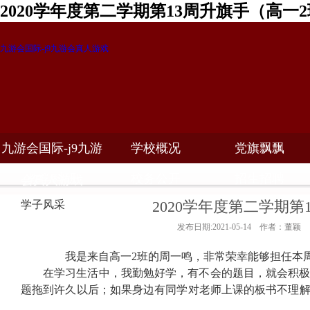
2020学年度第二学期第13周升旗手（高一
九游会国际-j9九游会真人游戏
九游会国际-j9九游
学校概况
党旗飘飘
教学科研
校务公开
招生招聘
会真人游戏
2020学年度第二学期第
学子风采
发布日期:2021-05-14 作者：董颖
我是来自高一
2
班的周一鸣，非常荣幸能够担任本
在学习生活中，我勤勉好学，有不会的题目，就会积
题拖到许久以后；如果身边有同学对老师上课的板书不理