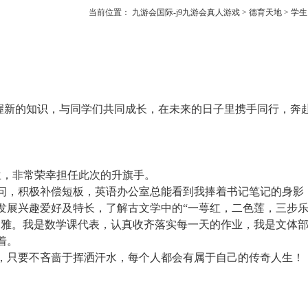
当前位置：
九游会国际-j9九游会真人游戏
>
德育天地
>
学生
握新的知识，与同学们共同成长，在未来的日子里携手同行，奔
兰，非常荣幸担任此次的升旗手。
问，积极补偿短板，英语办公室总能看到我捧着书记笔记的身影，
发展兴趣爱好及特长，了解古文学中的“一萼红，二色莲，三步乐
之雅。我是数学课代表，认真收齐落实每一天的作业，我是文体
着。
，只要不吝啬于挥洒汗水，每个人都会有属于自己的传奇人生！