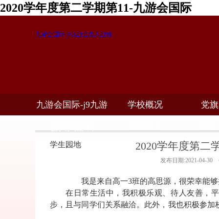
2020学年度第二学期第11-九游会国际
九游会国际-j9九游会真人游戏
九游会国际-j9九游
学校概况
党旗
教学科研
校务公开
招生
会真人游戏
2020学年度第二
学生园地
发布日期:2021-04-3
我是来自高一
3
班的高思源，很荣幸能够
在日常生活中，我积极乐观、待人友善，平
步，且与同学们关系融洽。此外，我也积极参加