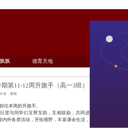
飘飘
德育天地
招聘
敬业之家
学期第11-12周升旗手（高一3班）
0 作者：董颖
担任本周的升旗手。
日里与同学们互帮互助，互相鼓励，共同进
校内外各类活动，开拓视野，丰富课余生活，