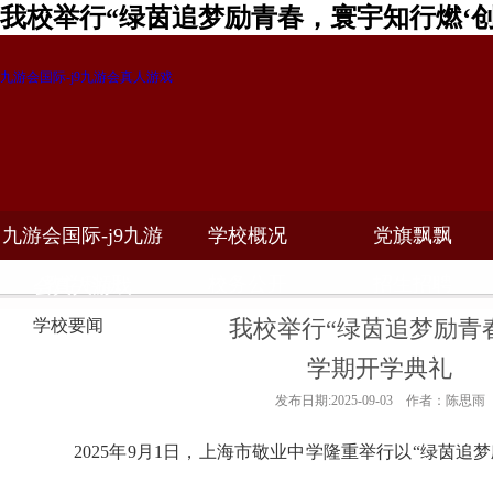
我校举行“绿茵追梦励青春，寰宇知行燃‘创
九游会国际-j9九游会真人游戏
九游会国际-j9九游
学校概况
党旗飘飘
教学科研
校务公开
招生招聘
会真人游戏
我校举行“绿茵追梦励青春
学校要闻
学期开学典礼
发布日期:2025-09-03 作者：陈思雨
2025
年
9
月1日，上海市敬业中学隆重举行以“绿茵追梦