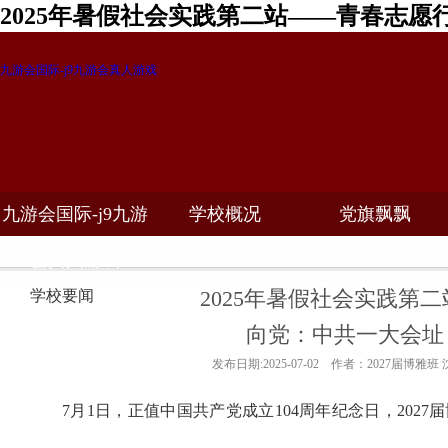
2025年暑假社会实践第二站——青春志愿
九游会国际-j9九游会真人游戏
九游会国际-j9九游
学校概况
党旗飘飘
教学科研
校务公开
招生招聘
会真人游戏
2025年暑假社会实践第
学校要闻
向党：中共一大会址
发布日期:2025-07-02 作者：2027届博雅班
7
月
1
日，正值中国共产党成立
104
周年纪念日，
2027
届