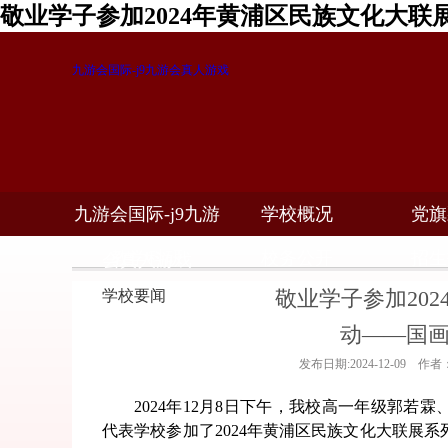
敬业学子参加2024年黄浦区民族文化大联
九游会国际-j9九游会真人游戏
九游会国际-j9九游
学校概况
党旗
教学科研
校务公开
招生
会真人游戏
敬业学子参加20
学校要闻
动——国
发布日期:2024-12-09 作
2024年12月8日下午，我校高一年级郭若
代表学校参加了2024年黄浦区
民族文化大联展系