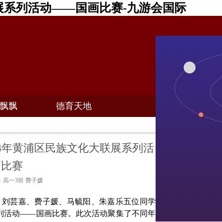
展系列活动——国画比赛-九游会国际
飘飘
德育天地
招聘
敬业之家
24年黄浦区民族文化大联展系列活
画比赛
者：高一3班 费子媛
霖、刘芸嘉、费子媛、马毓阳、朱嘉乐五位同学
列活动——国画比赛。此次活动聚集了不同年