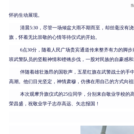
怀的生动展现。
清晨5:30，尽管一场倾盆大雨不期而至，却丝毫没
旗，怀着无比崇敬的心情等待仪式的开始。
6点30分，随着人民广场贵宾通道传来整齐有力的脚
班武警队员的坚毅神情和铿锵步伐，一股对民族的自豪感和
伴随着雄壮激昂的国歌声，五星红旗在武警战士的手中
高潮。他们目光坚定，神情肃穆，仿佛在用自己的方式向祖
本次观摩升旗仪式的25位同学，分别来自敬业学校的
荣昌盛，祝敬业
学子志存高远、矢志报国
！