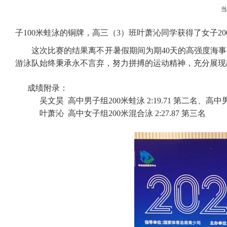
子
100
米蛙泳的铜牌，高三（
3
）班叶萧沁同学获得了女子
20
这次比赛的结果离不开暑假期间为期
40
天的高强度海事
游泳队始终秉承永不言弃，努力拼搏的运动精神，充分展现
成绩附录：
吴文昊
高中男子组
200
米蛙泳
2:19.71
第二名、
高中
叶萧沁
高中女子组
200
米混合泳
2:27.87
第三名