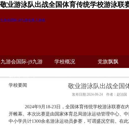
敬业游泳队出战全国体育传统学校游泳联赛
九游会国际-j9九游会真人游戏
九游会国际-j9九游
学校概况
党旗飘飘
教学科研
校务公开
招生招聘
会真人游戏
敬业游泳队出战全国
学校要闻
发布日期:2024-09-24 作者：赵治国
2024
年
9
月
18-23
日，全国体育传统学校游泳联赛在
开帷幕。本次比赛是由国家体育总局游泳运动管理中心、中
中小学共计
1300
余名游泳运动员参赛，可谓盛况空前。在此