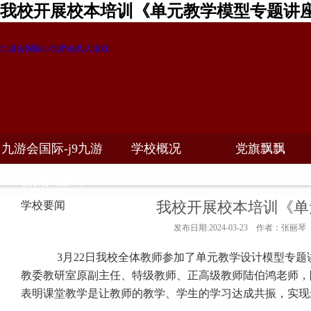
我校开展校本培训《单元教学模型专题讲座
九游会国际-j9九游会真人游戏
九游会国际-j9九游
学校概况
党旗飘飘
教学科研
校务公开
招生招聘
会真人游戏
我校开展校本培训《单
学校要闻
发布日期:2024-03-23 作者：张丽琴
3月22日
我校全体教师参加了单元教学设计
模型专题
教委教研室原副主任、特级教师、正高级教师陆伯鸿老师，
表明课堂教学是让教师的教学、学生的学习达成共振，实现