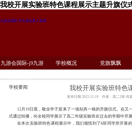
我校开展实验班特色课程展示主题升旗仪式
九游会国际-j9九游会真人游戏
九游会国际-j9九游
学校概况
党旗飘飘
教学科研
校务公开
招生招聘
会真人游戏
我校开展实验班特色
学校要闻
发布日期:2022-12-19 作者：高二2班 佴
12
月
19
日晨，敬业学子迎来了一场别具一格的升旗仪式。在又
式通过转播，向全校同学展示了高二年级实验班在过去的学期中开
在本次实验班特色课程展示中，我们领悟到了
6
班同学所开展