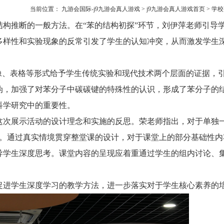
当前位置：
九游会国际-j9九游会真人游戏
>
j9九游会真人游戏首页
>
学校
结构推断的一般方法。
在
“苯的结构初探”环节，
刘伊萍老师
引导
多样性和实验现象的反常引发
了
学生的认知冲突
，从而
激发
学生
像、表格等形式给予学生
传统实验和现代技术两个层面
的
证据
，
伪，
加强
了对
苯分子中碳碳键的特殊性
的认识，
形成了
苯分子的
科学研究中的重要性
。
这次展示活动的设计理念和实施的反思。荣老师指出，对于单独
习。通过真实情境贯穿整堂课的设计，对于课堂上的部分基础性
导学生深度思考。课堂内容的呈现应着重通过学生的组内讨论、
促进学生深度学习的教学方法，进一步落实对于学生核心素养的