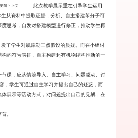
此次
教学展示
重在引导学生运用
要闻
> 正文
学生
从资料中提取证据
，分析
、
自主
搭建
苯分子
可
深度
思考，
自发对
搭建
模型进行修正
，
推动学生
再
引发
了
学生对
凯库勒三点假设
的质疑
。
而
在小组讨
结构
的
符号表征，自主构建起
有机物结构推断的一
一节课，应从情境导入、自主学习、问题驱动、讨
内容，学生可通过自主学习并提出自己的疑惑，而
集体展示等活动方式，对问题提出自己的见解，在
培育。