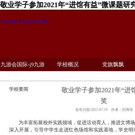
敬业学子参加2021年“进馆有益”微课题研
九游会国际-j9九游会真人游戏
九游会国际-j9九游
学校概况
党旗飘飘
教学科研
校务公开
招生招聘
会真人游戏
敬业学子参加2021年“
学校要闻
奖
发布日期:2022-07-19 作者：刘博伟
为丰富拓展校外实践领域，促进活动育人，推进文博
深入开展，引导中学生走进红色场馆和实践基地，学史明