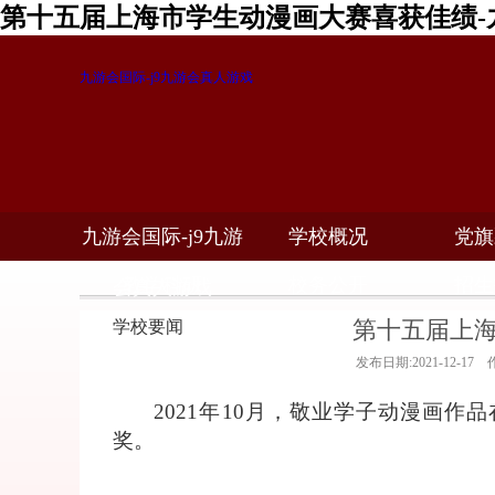
第十五届上海市学生动漫画大赛喜获佳绩-
九游会国际-j9九游会真人游戏
九游会国际-j9九游
学校概况
党旗
教学科研
校务公开
招生
会真人游戏
第十五届上
学校要闻
发布日期:2021-12-1
2021年10月，敬业学子动漫画作品
奖。