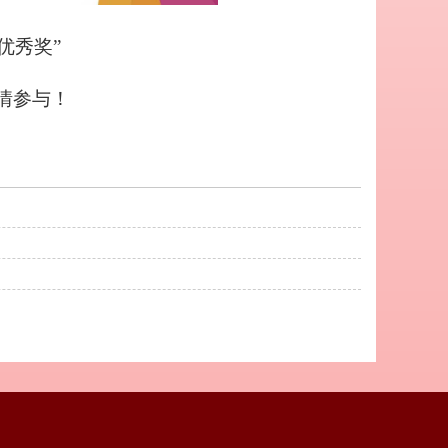
优秀奖”
情参与！