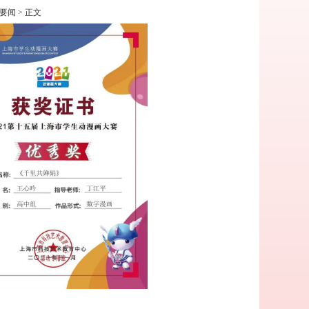
要闻
> 正文