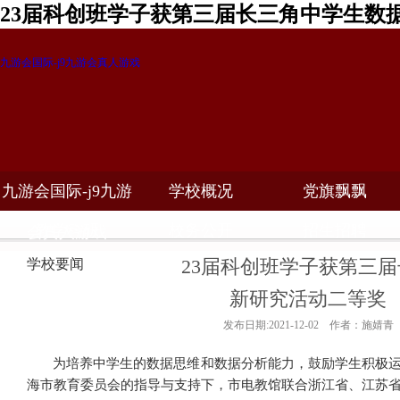
23届科创班学子获第三届长三角中学生数
九游会国际-j9九游会真人游戏
九游会国际-j9九游
学校概况
党旗飘飘
教学科研
校务公开
招生招聘
会真人游戏
23届科创班学子获第三
学校要闻
新研究活动二等奖
发布日期:2021-12-02 作者：施婧青
为培养中学生的数据思维和数据分析能力，鼓励学生积极
海市教育委员会的指导与支持下，市电教馆联合浙江省、江苏