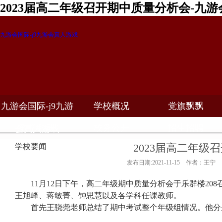
2023届高二年级召开期中质量分析会-九游
九游会国际-j9九游会真人游戏
九游会国际-j9九游
学校概况
党旗飘飘
教学科研
校务公开
招生招聘
会真人游戏
2023届高二年级
学校要闻
发布日期:2021-11-15 作者：王宁
11
月
12
日下午，高二年级期中质量分析会于乐群楼
208
王旭峰、蒋敏菁、钟思慧以及各学科任课教师。
首先王骁尧老师总结了期中考试整个年级组情况。他分