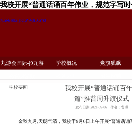
我校开展“普通话诵百年伟业，规范字写时
九游会国际-j9九游会真人游戏
九游会国际-j9九游
学校概况
党旗飘飘
教学科研
校务公开
招生招聘
会真人游戏
我校开展“普通话诵百
学校要闻
篇”推普周升旗仪式
发布日期:2021-09-06 作者：曹璟
金秋九月
,
天朗气清，我校于
9
月
6
日上午开展“普通话诵