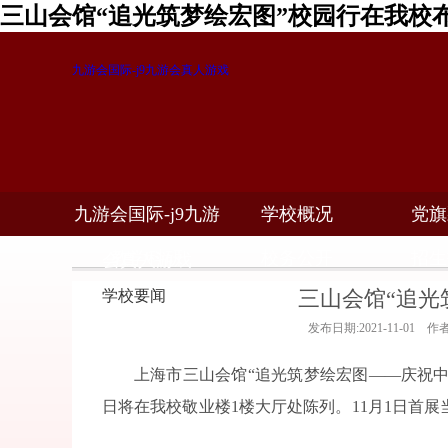
三山会馆“追光筑梦绘宏图”校园行在我校
九游会国际-j9九游会真人游戏
九游会国际-j9九游
学校概况
党旗
教学科研
校务公开
招生
会真人游戏
三山会馆“追光
学校要闻
发布日期:2021-11-01 
上海市三山会馆“追光筑梦绘宏图——庆祝
日将在我校敬业楼
1
楼大厅处陈列。11月1日首