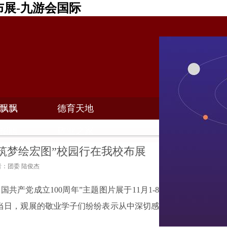
布展-九游会国际
飘飘
德育天地
招聘
敬业之家
筑梦绘宏图”校园行在我校布展
作者：团委 陆俊杰
中国共产党成立
100
周年”主题图片展于
11
月
1-8
展当日，观展的敬业学子们纷纷表示从中深切感