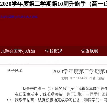
2020学年度第二学期第10周升旗手（高一
九游会国际-j9九游会真人游戏
九游会国际-j9九游
学校概况
党旗飘飘
教学科研
校务公开
招生招聘
会真人游戏
2020学年度第二学期第
学子风采
发布日期:2021-04-23 作者：董颖
我是来自高一（
1
）班的吕世昊，我很荣幸能担任
在日常生活中，我乐观积极，勇于进取，与同学们互
中，我乐于钻研，认真积极地完成学习任务，和同学们一