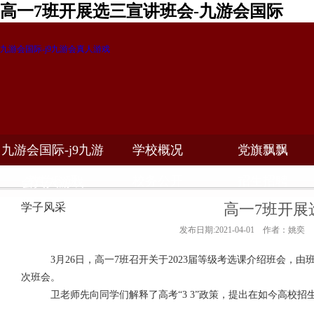
高一7班开展选三宣讲班会-九游会国际
九游会国际-j9九游会真人游戏
九游会国际-j9九游
学校概况
党旗飘飘
教学科研
校务公开
招生招聘
会真人游戏
高一7班开展
学子风采
发布日期:2021-04-01 作者：姚奕
3
月
26
日，高一7班召开关于
2023
届等级考选课介绍班会，由
次班会。
卫老师先向同学们解释了高考“
3 3
”政策，提出在如今高校招