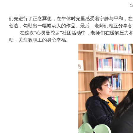
们先进行了正念冥想，在午休时光里感受着宁静与平和，在
创造，勾勒出一幅幅动人的作品。最后，老师们相互分享各
在这次“心灵曼陀罗”社团活动中，老师们在缓解压力
动，关注教职工的身心幸福。