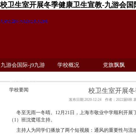
校卫生室开展冬季健康卫生宣教-九游会国
九游会国际-j9九游会真人游戏
九游会国际-j9九游
学校概况
党旗飘飘
教学科研
校务公开
招生招聘
会真人游戏
校卫生室开展冬
学校要闻
发布日期:2020-12-24 作者：2022届6班 
冬至无雨一冬晴。12月21日，上海市敬业中学顺利开展
（1）班沈鹭瑶主持。
主持人为同学们播放了两个短视频：通风的重要性与流