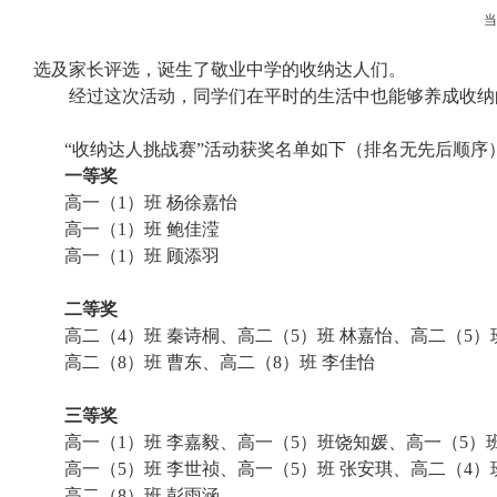
选及家长评选，诞生了敬业中学的收纳达人们。
经过这次活动，同学们在平时的生活中也能够养成收纳
“收纳达人挑战赛”活动获奖名单如下（排名无先后顺序
一等奖
高一（
1
）班 杨徐嘉怡
高一（
1
）班 鲍佳滢
高一（
1
）班 顾添羽
二等奖
高二（
4
）班 秦诗桐、高二（
5
）班 林嘉怡、高二（
5
）
高二（
8
）班 曹东、高二（
8
）班 李佳怡
三等奖
高一（
1
）班 李嘉毅、高一（
5
）班饶知媛、高一（
5
）
高一（
5
）班 李世祯、高一（
5
）班 张安琪、高二（
4
）
高二（
8
）班 彭雨涵