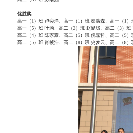
优胜奖
高一（
1
）班 卢奕洋、高一（
1
）班 秦浩森、高一（
1
）
高一（
5
）班 叶涵、高二（
3
）班 赵涵璟、高二（
3
）班
高二（
4
）班 陈家豪、高二（
5
）班 倪嘉哲、高二（
5
）
高二（
5
）班 肖桢浩、高二（
8
）班 史梦云、高二（
8
）