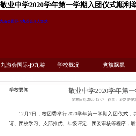
敬业中学2020学年第一学期入团仪式顺利
九游会国际-j9九游会真人游戏
九游会国际-j9九游
学校概况
党旗飘飘
教学科研
校务公开
招生招聘
会真人游戏
敬业中学2020学年第
学校要闻
发布日期:2020-12-07 作者：团委 陆俊
12
月
7
日，校团委举行
2020
学年第一学期入团仪式，
请、团校学习、支部推优、年级评定、团委审核等程序，最