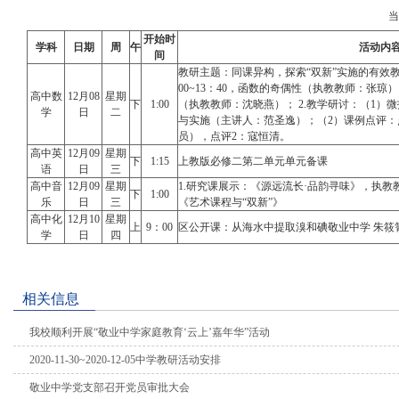
开始时
学科
日期
周
午
活动内
间
教研主题：同课异构，探索“双新”实施的有效教学
00~13：40，函数的奇偶性（执教教师：张琼）；（
高中数
12月08
星期
下
1:00
（执教教师：沈晓燕）； 2.教学研讨：（1）
学
日
二
与实施（主讲人：范圣逸）；（2）课例点评：
员），点评2：寇恒清。
高中英
12月09
星期
下
1:15
上教版必修二第二单元单元备课
语
日
三
高中音
12月09
星期
1.研究课展示：《源远流长·品韵寻味》，执教
下
1:00
乐
日
三
《艺术课程与“双新”》
高中化
12月10
星期
上
9：00
区公开课：从海水中提取溴和碘敬业中学 朱筱
学
日
四
相关信息
我校顺利开展“敬业中学家庭教育‘云上’嘉年华”活动
2020-11-30~2020-12-05中学教研活动安排
敬业中学党支部召开党员审批大会