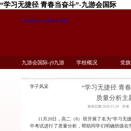
“学习无捷径 青春当奋斗”-九游会国际
九游会国际-j9九游会真人游戏
九游会国际-j9九游
学校概况
党旗
教学科研
校务公开
招生
会真人游戏
“学习无捷径 青春
学子风采
质量分析主
发布日期:2020-11-24 作
11
月20日，高二（8）班开展了名为“学习无
中考试进行了质量分析，帮助同学们明确班级在