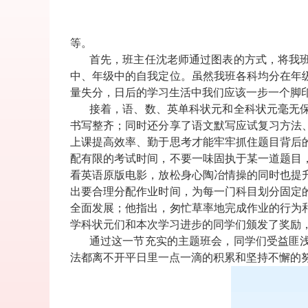
等。
首先，班主任沈老师通过图表的方式，将我
中、年级中的自我定位。虽然我班各科均分在年
量失分，日后的学习生活中我们应该一步一个脚
接着，语、数、英单科状元和全科状元毫无
书写整齐；同时还分享了语文默写应试复习方法
上课提高效率、勤于思考才能牢牢抓住题目背后
配有限的考试时间，不要一味固执于某一道题目
看英语原版电影，放松身心陶冶情操的同时也提
出要合理分配作业时间，为每一门科目划分固定
全面发展；他指出，匆忙草率地完成作业的行为
学科状元们和本次学习进步的同学们颁发了奖励
通过这一节充实的主题班会，同学们受益匪
法都离不开平日里一点一滴的积累和坚持不懈的