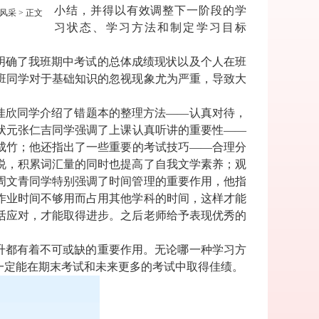
小结，并得以有效调整下一阶段的学
风采
> 正文
习状态、学习方法和制定学习目标
明确了我班期中考试的总体成绩现状以及个人在班
班同学对于基础知识的忽视现象尤为严重，导致大
佳欣同学介绍了错题本的整理方法——认真对待，
状元张仁吉同学强调了上课认真听讲的重要性——
成竹；他还指出了一些重要的考试技巧——合理分
说，积累词汇量的同时也提高了自我文学素养；观
周文青同学特别强调了时间管理的重要作用，他指
作业时间不够用而占用其他学科的时间，这样才能
活应对，才能取得进步。之后老师给予表现优秀的
升都有着不可或缺的重要作用。无论哪一种学习方
一定能在期末考试和未来更多的考试中取得佳绩。