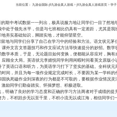
当前位置：
九游会国际-j9九游会真人游戏
>
j9九游会真人游戏首页
>
学子
班的期中考试数据一一列出，极具说服力地让同学们一目了然地
级中处于领先水平，但是与七班相比仍具有一定差距，尤其是我
印地夯实基础知识，脚踏实地，才能仰望星空。
保留地与同学们分享了自己在学习中的经验和方法。语文状元茅
、课外文言文答题技巧和作文应试方法等快速提分的妙招。数学
的数学本质，于是，无论题目如何变换，便都能从容应对，胸有
，应顾全大局。英语状元李婧悦同学利用闲暇时间看英文原版小
升了英语口语和听力，为英语学习打下了坚实的基础。全科状元
的时间，并且为每一项作业规定完成时长，不要因为某一学科的
和固执死磕作业到深夜的行为都是不可取的，要根据作业情况灵
，激励同学们勤奋踏实、怀揣梦想、积极进取。
浅，明确了良好的学习态度和正确的学习方法两者对于成绩的提
努力，不积跬步无以至千里，不积小流无以成江海，相信同学们