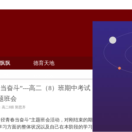
飘飘
德育天地
招聘
敬业之家
当奋斗”---高二（8）班期中考试
题班会
者：高二8班 郭思齐
捷径青春当奋斗”主题班会活动，对刚结束的期
学习方面的整体状况以及自己在本阶段的学习