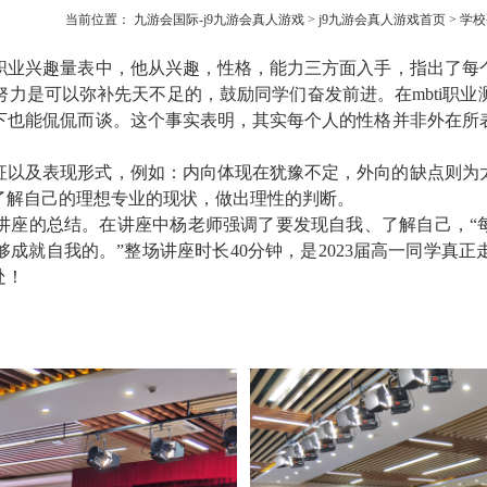
当前位置：
九游会国际-j9九游会真人游戏
>
j9九游会真人游戏首页
>
学校
职业兴趣量表中，他从兴趣，性格，能力三方面入手，指出了每
努力是可以弥补先天不足的，鼓励同学们奋发前进。在
mbti
职业
下也能侃侃而谈。这个事实表明，其实每个人的性格并非外在所
征以及表现形式，例如：内向体现在犹豫不定，外向的缺点则为
了解自己的理想专业的现状，做出理性的判断。
讲座的总结。在讲座中杨老师强调了要发现自我、了解自己，“每
够成就自我的。”整场讲座时长
40
分钟，是
2023
届高一同学真正
处！