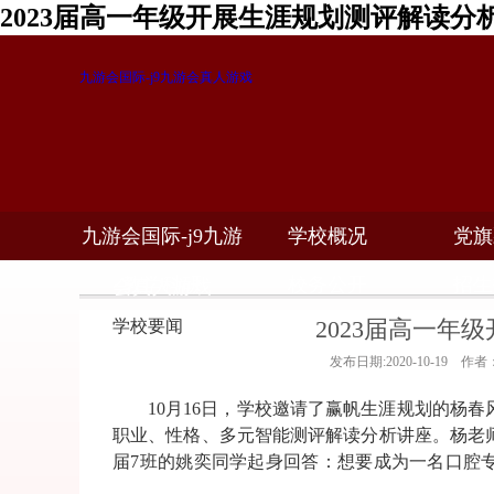
2023届高一年级开展生涯规划测评解读分
九游会国际-j9九游会真人游戏
九游会国际-j9九游
学校概况
党旗
教学科研
校务公开
招生
会真人游戏
2023届高一年
学校要闻
发布日期:2020-10-19 作者
10
月
16
日，学校邀请了赢帆生涯规划的杨春
职业、性格、多元智能测评解读分析讲座。杨老
届
7
班的姚奕同学起身回答：想要成为一名口腔