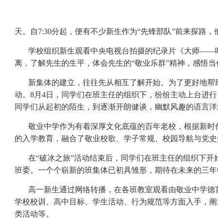
天。自
7:30
分起，便有不少新生作为“先锋部队”前来探路
学校组织新生观看中央电视台拍摄的纪录片《大师——
离，了解先生的生平，体会先生的“敬业乐群”精神，感悟
新集体的建立，往往先从相互了解开始。为了更好地帮
动。
8
月
4
日，同学们在班主任的组织下，纷纷主动上台进行
同学们从起初的陌生，到逐渐开朗健谈，幽默风趣的语言洋
敬业中学作为有着深厚文化底蕴的百年老校，根据新时
的入学教育，融合了敬业校歌、学子常规、校园导航与党史
在“破冰之旅”活动结束后，同学们在班主任的组织下
班委。一个个崭新的班集体已初具雏形，期待在未来的三年
高一新生通过网络转播，在各班教室观看由敬业中学德
学校校训、高中目标、学生活动、行为规范等方面入手，阐
类活动等。