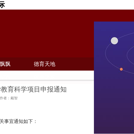
际
飘飘
德育天地
招聘
敬业之家
学教育科学项目申报通知
6 作者：戴智
关事宜通知如下：