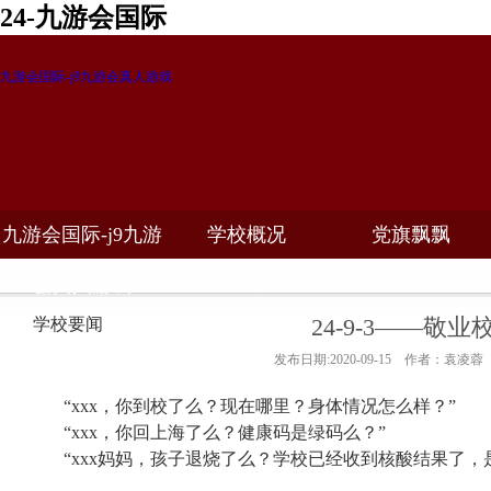
24-九游会国际
九游会国际-j9九游会真人游戏
九游会国际-j9九游
学校概况
党旗飘飘
教学科研
校务公开
招生招聘
会真人游戏
24-9-3——敬
学校要闻
发布日期:2020-09-15 作者：袁凌蓉
“
xxx
，你到校了么？现在哪里？身体情况怎么样？”
“
xxx
，你回上海了么？健康码是绿码么？”
“
xxx
妈妈，孩子退烧了么？学校已经收到核酸结果了，