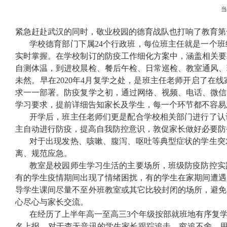
紧急赶赴武汉的同时，敬业校园的德育战队也打响了教育第
学校德育部门下属
24
个行政班，每位班主任就是一个班
实时掌握。在学校制订的防疫工作细化方案中，涵盖相关要
自测体温，到进校晨检、餐后午检、日常巡检、教室通风、
未然。早在
2020
年
4
月复学之处，是班主任老师开启了在线
求一一部署。防疫复学之初，通过网络、视频、电话、微信
学习要求，提前详细告知家长及学生，每一个环节都不容易
开学后，班主任老师们更是配合学校相关部门进行了认
主自动进行防疫，提高自我防控意识，敦促家长做好必要防
对于出现发热、咳嗽、腹泻、呕吐等典型症状的学生突
离、规范应急。
教室是校园师生学习生活的主要场所，班级防疫防控实
有的学生疫情期间出现了情绪困扰，有的学生在家期间遭遇
导学生课间尽量不至外班教室或其它比较封闭的场所，避免
心尽心与家长交流。
在经历了上半年高一至高三
3
个年级按部就班地有序复
名上报，对于杳无音讯的学生家长跟踪追击、穷追不舍。