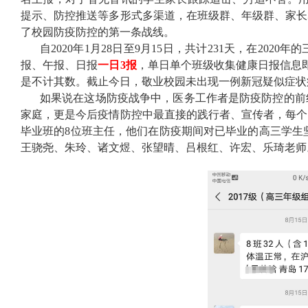
提示、防控推送等多形式多渠道，在班级群、年级群、家长
了校园防疫防控的第一条战线。
自
2020
年
1
月
28
日至
9
月
15
日，共计
231
天，在
2020
年的
报、午报、日报
一日3报
，单日单个班级收集健康日报信息即
是不计其数。截止今日，敬业校园未出现一例新冠疑似症状
如果说在这场防疫战争中，医务工作者是防疫防控的前
家庭，更是今后疫情防控中最直接的践行者、宣传者，每个
毕业班的
8
位班主任，他们在防疫期间对已毕业的高三学生
王骁尧、朱玲、诸文煜、张望晴、吕根红、许宏、乐琦老师