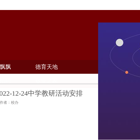
飘飘
德育天地
招聘
敬业之家
9~2022-12-24中学教研活动安排
9 作者：校办