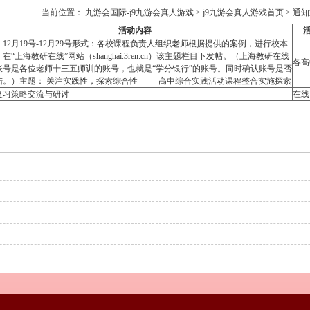
当前位置：
九游会国际-j9九游会真人游戏
>
j9九游会真人游戏首页
>
通知
活动内容
12月19号-12月29号形式：各校课程负责人组织老师根据提供的案例，进行校本
在“上海教研在线”网站（shanghai.3ren.cn）该主题栏目下发帖。（上海教研在线
各高
账号是各位老师十三五师训的账号，也就是“学分银行”的账号。同时确认账号是否
陆。）主题： 关注实践性，探索综合性 —— 高中综合实践活动课程整合实施探索
复习策略交流与研讨
在线