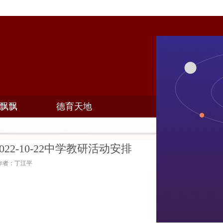
飘飘
德育天地
招聘
敬业之家
7~2022-10-22中学教研活动安排
4 作者：丁江平