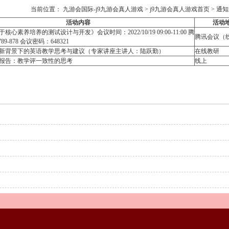
当前位置：
九游会国际-j9九游会真人游戏
>
j9九游会真人游戏首页
>
通知
活动内容
活动
心素养培养的测试设计与开发》会议时间：2022/10/19 09:00-11:00 腾
腾讯会议（
89-878 会议密码：648321
新背景下的英语教学思考与建议（专家讲座主讲人：陆跃勤）
在线教研
报告：教学评一致性的思考
线上