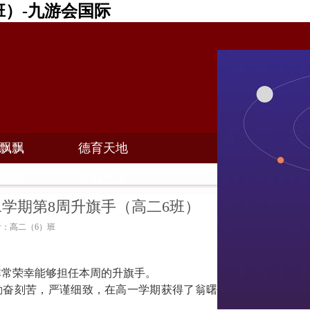
班）-九游会国际
飘飘
德育天地
招聘
敬业之家
第二学期第8周升旗手（高二6班）
作者：高二（6）班
非常荣幸能够担任本周的升旗手。
勤奋刻苦，严谨细致，在高一学期获得了翁曙