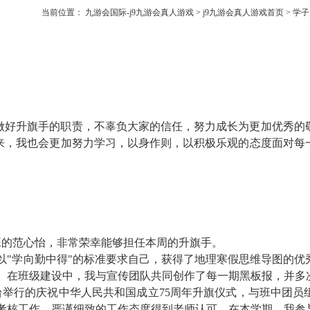
当前位置：
九游会国际-j9九游会真人游戏
>
j9九游会真人游戏首页
>
学子
做好升旗手的职责，不辜负大家的信任，努力成长为更加优秀的
来，我也会更加努力学习，以身作则，以积极乐观的态度面对每
。
班的范心怡，非常荣幸能够担任本周的升旗手。
以
"
学向勤中得
"
的标准要求自己，获得了地理寒假思维导图的优
。在班级建设中，我与宣传团队共同创作了每一期黑板报，并多
台举行的庆祝中华人民共和国成立
75
周年升旗仪式，与班中团员
考核工作，严谨细致的工作态度得到老师认可。在本学期，我参