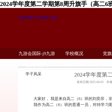
2024学年度第二学期第8周升旗手（高二6
九游会国际-j9九游会真人游戏
九游会国际-j9九游
学校概况
党旗
教学科研
校务公开
招生
会真人游戏
2024学年度
学子风采
发布日期:2025-04-03 
大家好， 我是来自高二（
6
）班的刘奕菲，
我作为高二（
6
）班的普通一员，对待学习