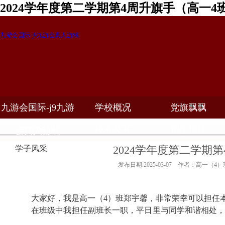
2024学年度第二学期第4周升旗手（高一4
九游会国际-j9九游会真人游戏
九游会国际-j9九游
学校概况
党旗飘飘
教学科研
校务公开
招生招聘
会真人游戏
2024学年度第二学期
学子风采
发布日期:2025-03-07 作者：高一（4）
大家好，我是高一（
4
）班郑宇馨，非常荣幸可以担任
在班级中我担任副班长一职，平日里与同学和谐相处