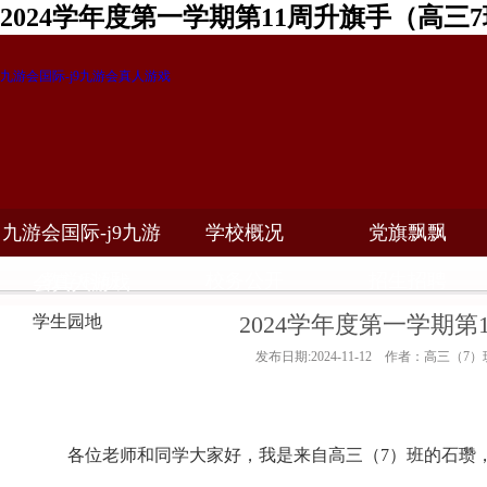
2024学年度第一学期第11周升旗手（高三
九游会国际-j9九游会真人游戏
九游会国际-j9九游
学校概况
党旗飘飘
教学科研
校务公开
招生招聘
会真人游戏
2024学年度第一学期第
学生园地
发布日期:2024-11-12 作者：高三（7）
各位老师和同学大家好，我是来自高三（
7
）班的石瓒