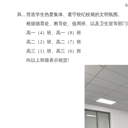
风，营造学生热爱集体、遵守校纪校规的文明氛围。
根据德育处、教导处、值周班、以及卫生室等部门
高一（
4
）班、高一（
8
）班
高二（
2
）班、高二（
7
）班
高三（
1
）班、高三（
6
）班
向以上班级表示祝贺
!