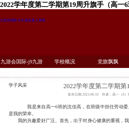
2022学年度第二学期第19周升旗手（高一
九游会国际-j9九游会真人游戏
九游会国际-j9九游
学校概况
党旗飘飘
教学科研
校务公开
招生招聘
会真人游戏
2022学年度第二学期第
学子风采
发布日期:2023-06-16 作者：高一（6）
我是来自高一
6
班的沈佳高，在班级中担任劳动委
是我的荣幸。
我的兴趣爱好广泛。首先，出于对身心健康的重视，