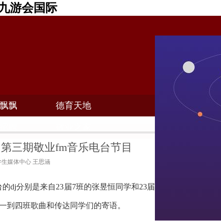
-九游会国际
飘飘
德育天地
招聘
敬业之家
第三期敬业fm音乐电台节目
者：学生媒体中心 王思涵
的dj分别是来自23届7班的张昱恒同学和23届
二一到四班歌曲和传达同学们的寄语。