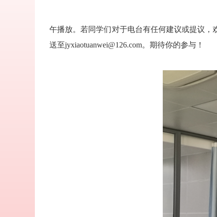
午播放。若同学们对于电台有任何建议或提议，
送至
jyxiaotuanwei@126.com
。期待你的参与！