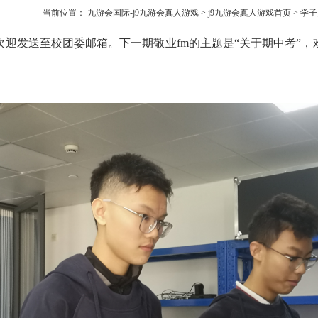
当前位置：
九游会国际-j9九游会真人游戏
>
j9九游会真人游戏首页
>
学子
欢迎发送至校团委邮箱。
下一期敬业
fm的主题是“关于期中考”