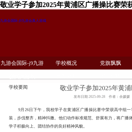
敬业学子参加2025年黄浦区广播操比赛荣
九游会国际-j9九游会真人游戏
九游会国际-j9九游
学校概况
党旗飘飘
教学科研
校务公开
招生招聘
会真人游戏
敬业学子参加2025年黄
学校要闻
发布日期:2025-09-28 作者：余媛媛
9
月
26
日下午，我校学子在黄浦区广播操比赛中荣获高中组一
装，步伐整齐，精神抖擞。他们动作标准规范、舒展有力，将广播
学子积极向上、团结协作的良好精神风貌。