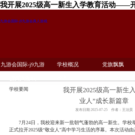
我开展2025级高一新生入学教育活动——
九游会国际-j9九游会真人游戏
九游会国际-j9九游
学校概况
党旗飘飘
教学科研
校务公开
招生招聘
会真人游戏
我开展2025级高一新生
学校要闻
业人”成长新篇章
发布日期:2025-07-25 作者：王治昊
7
月
24
日，我校迎来新一批朝气蓬勃的高一新生。学校
正式拉开
2025
级
“
敬业人
”
高中学习生活的序幕。本次活动由