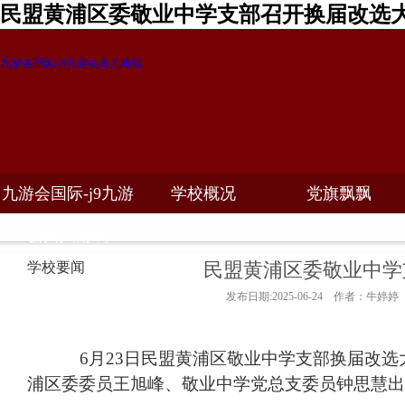
民盟黄浦区委敬业中学支部召开换届改选大
九游会国际-j9九游会真人游戏
九游会国际-j9九游
学校概况
党旗飘飘
教学科研
校务公开
招生招聘
会真人游戏
民盟黄浦区委敬业中学
学校要闻
发布日期:2025-06-24 作者：牛婷婷
6
月
23
日民盟黄浦区敬业中学支部换届改选
浦区委委员王旭峰、敬业中学党总支委员钟思慧出