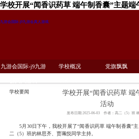
学校开展“闻香识药草 端午制香囊”主题端
九游会国际-j9九游会真人游戏
九游会国际-j9九游
学校概况
党旗飘飘
教学科研
校务公开
招生招聘
会真人游戏
学校开展“闻香识药草 端
学校要闻
活动
发布日期:2025-06-03 作者：高二（5）班
5
月
30
日下午，我校开展了
“
闻香识药草 端午制香囊
”
主
二（
5
）班的林思齐、贾珮悦同学主持。