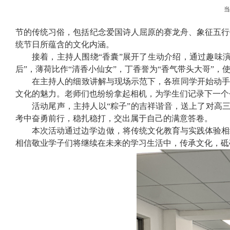
节的传统习俗，包括纪念爱国诗人屈原的赛龙舟、象征五行
统节日所蕴含的文化内涵。
接着，主持人围绕
“
香囊
”
展开了生动介绍，通过趣味
后
”
，薄荷比作
“
清香小仙女
”
，丁香誉为
“
香气带头大哥
”
，
在主持人的细致讲解与现场示范下，各班同学开始动
文化的魅力。老师们也纷纷拿起相机，为学生们记录下一个
活动尾声，主持人以
“
粽子
”
的吉祥谐音，送上了对高
考中奋勇前行，稳扎稳打，交出属于自己的满意答卷。
本次活动通过边学边做，将传统文化教育与实践体验相
相信敬业学子们将继续在未来的学习生活中，传承文化，砥