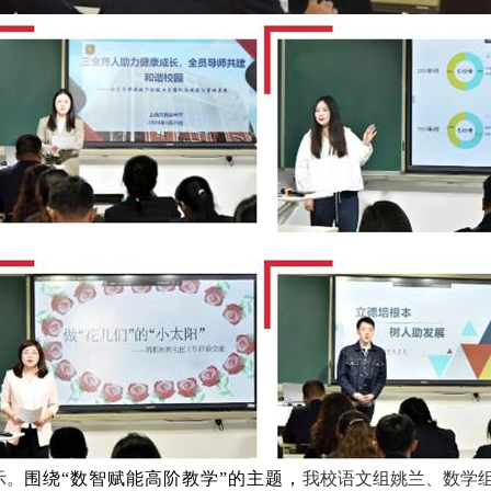
示。
围绕
“
数智赋能高阶教学
”
的主题，
我校语文组姚兰、数学