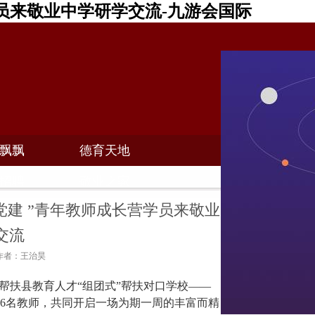
员来敬业中学研学交流-九游会国际
飘飘
德育天地
招聘
敬业之家
党建 ”青年教师成长营学员来敬业
交流
1 作者：王治昊
帮扶县教育人才
“
组团式
”
帮扶对口学校
——
6
名教师，共同开启一场为期一周的丰富而精