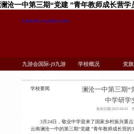
澜沧一中第三期“党建 ”青年教师成长营学
九游会国际-j9九游会真人游戏
九游会国际-j9九游
学校概况
党旗
教学科研
校务公开
招生
会真人游戏
澜沧一中第三期“
学校要闻
中学研学
发布日期:2025-04-0
3
月
24
日，敬业中学迎来了国家乡村振兴重点
云南澜沧一中的第三期
“
党建
”
青年教师成长营的
3