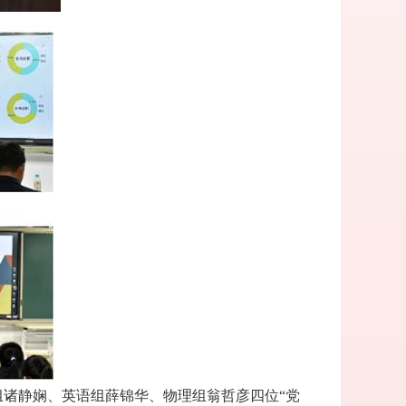
组诸静娴、英语组薛锦华、物理组翁哲彦四位
“
党