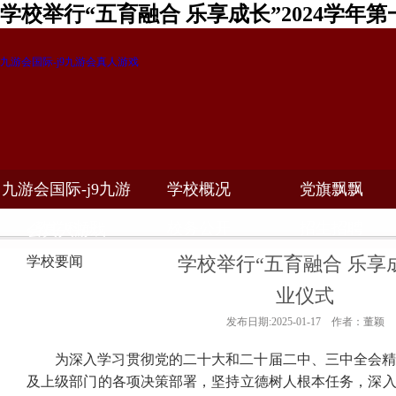
学校举行“五育融合 乐享成长”2024学年
九游会国际-j9九游会真人游戏
九游会国际-j9九游
学校概况
党旗飘飘
教学科研
校务公开
招生招聘
会真人游戏
学校举行“五育融合 乐享成
学校要闻
业仪式
发布日期:2025-01-17 作者：董颖
为深入学习贯彻党的二十大和二十届二中、三中全会
及上级部门的各项决策部署，坚持立德树人根本任务，深