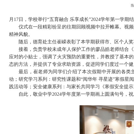
月17日，学校举行“五育融合 乐享成长”2024学年第一学期
仪式在一段精彩纷呈的往期回顾视频中拉开帷幕。视频
精神风貌。
随后，德育处主任崔嵘表彰了本学期获得市、区个人奖
接着，负责学校未成年人保护工作的廖品皓老师结合《
应对的小贴士，强调了火灾预防的重要性，并教授了基本的
态的方法，并提供了专业求助资源，促进同学们度过一个健
最后，崔老师为同学们介绍了本次假期中开展的各类主
动；研究学习系列：研究性课题和“阅华年 寻星迹
”
寒假星阅
践活动等；安全健康系列：与家长共同学习《寒假安全提示
自此，敬业中学
2024
学年度第一学期画上圆满句号，祝