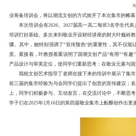
业筹备培训会，将以潮流文创的方式掀开了本次集市的帷幕
本次培训会有
2026
、
2027
届高一高二每班
3
名学生代表
培训打好基础。
多次来到敬业开设财经讲座的财大叶巍岭教
骤。其中，她特别强调了“宣传预热“的重要性，其不仅能
质。紧接着，叶教授着重说明了国潮文创产品“有用”“有趣
产品设计与审美定位，使同学们重新思考：在敬业元素与国
我校文创艺术指导丁老师在接下来的培训中展示了集市
前三届的集市经验为与会同学们提出了创意的宣传建议；袁
上，同学们积极参与、互动发言，在交流讨论中，不断思考
学子们在
2025
年
2
月
16
日的第四届敬业集市上酝酿创作出更多“