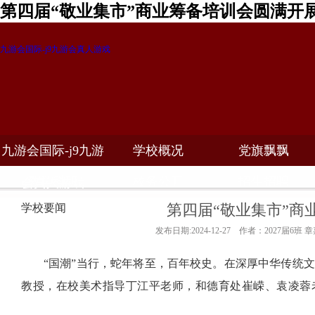
第四届“敬业集市”商业筹备培训会圆满开
九游会国际-j9九游会真人游戏
九游会国际-j9九游
学校概况
党旗飘飘
教学科研
校务公开
招生招聘
会真人游戏
第四届“敬业集市”商
学校要闻
发布日期:2024-12-27 作者：2027届6班 
“国潮”当行，蛇年将至，百年校史。在深厚中华传统
教授，在校美术指导丁江平老师，和德育处崔嵘、袁凌蓉