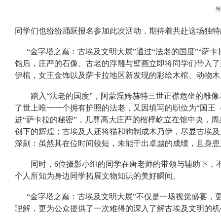
同学们也纷纷踊跃报名参加此次活动，期待着共赴这场独特
“金字塔之巅：古埃及文明大展”通过“法老的国度”“萨卡
馆后，庄严的石像、古老的浮雕与壁画立即将同学们带入了
伊棺，女王金饰以及萨卡拉地区新发现的彩绘木棺、动物木
踏入“法老的国度”，阿蒙涅姆赫特三世正襟危坐的雕像与
了世上唯一一个拥有护照的法老，又因填写的职位为“国王
进“萨卡拉的秘密”，几尊高大庄严的棺椁屹立在馆中央，
创下的辉煌；古埃及人还将猫和狗制成木乃伊，尽显古埃及
深刻：虽然其在位时间较短，未能干出卓越的成绩，且身患
同时，6位摄影小组的同学在唐老师的带领与辅助下，不
个人所知为身边同学拓展文物知识的美好瞬间。
“金字塔之巅：古埃及文明大展”不仅是一场视觉盛宴，
理解，更为公众提供了一次难得的深入了解古埃及文明的机