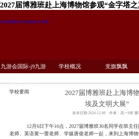
2027届博雅班赴上海博物馆参观“金字塔
九游会国际-j9九游会真人游戏
九游会国际-j9九游
学校概况
党旗飘飘
教学科研
校务公开
招生招聘
会真人游戏
2027届博雅班赴上海博
学校要闻
埃及文明大展”
发布日期:2024-12-09 作者：高一6班 
12月6日下午16点，2027届博雅班30名同学在班
老师、英语黄一蕾老师、学媒唐俊老师一起，来到上海博物