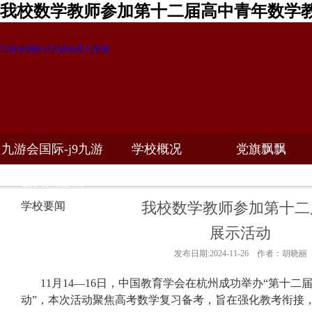
我校数学教师参加第十二届高中青年数学教
九游会国际-j9九游会真人游戏
九游会国际-j9九游
学校概况
党旗飘飘
教学科研
校务公开
招生招聘
会真人游戏
我校数学教师参加第十二
学校要闻
展示活动
发布日期:2024-11-26 作者：胡晓丽
11
月
14
—
16
日，中国教育学会在杭州成功举办“第十二
动”，本次活动聚焦高考数学复习备考，旨在强化教考衔接