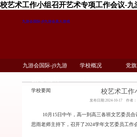
校艺术工作小组召开艺术专项工作会议-九
九游会国际-j9九游会真人游戏
九游会国际-j9九游
学校概况
党旗
教学科研
校务公开
招生
会真人游戏
校艺术工作
学校要闻
发布日期:2024-10-17 作者
10月15日中午，高一到高三各班文艺委员合
思雨老师主持下，召开了2024学年文艺委员工作