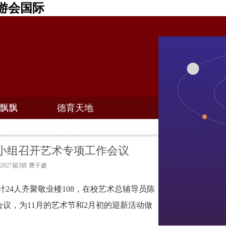
游会国际
飘飘
德育天地
招聘
敬业之家
小组召开艺术专项工作会议
：2027届3班 费子媛
计24人齐聚敬业楼108，在校艺术总辅导员陈
会议，为11月的艺术节和2月初的迎新活动做