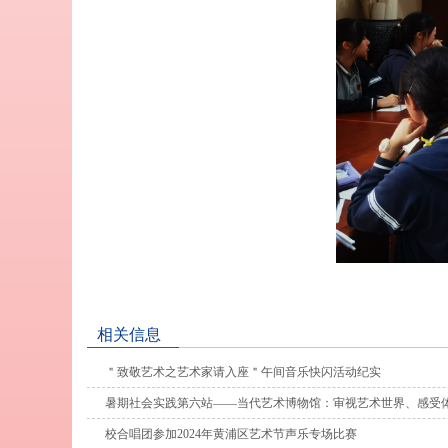
相关信息
＂致敬艺术之艺术家请入座＂午间音乐快闪活动纪实
暑期社会实践第六站——当代艺术博物馆：审视艺术世界、感受
校合唱团参加2024年黄浦区艺术节声乐专场比赛