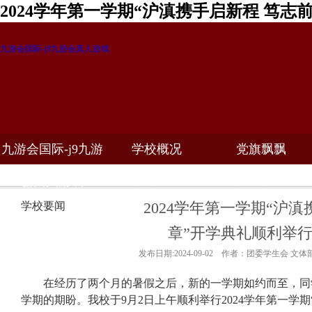
2024学年第一学期“沪滇携手启新程 笃
九游会国际-j9九游会真人游戏
九游会国际-j9九游
学校概况
党旗飘飘
教学科研
校务公开
招生招聘
会真人游戏
2024学年第一学期“沪
学校要闻
章”开学典礼顺利举
发布日期:2024-09-02 作者：团委学生会 文体
在
经历了两个月的暑假之后，新的一学期如约而至，同
学期的
期盼
。我校于
9
月
2
日上午顺利举行
2024
学年第一学期