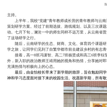
主持。
上半年，我校“党建
”青年教师成长营的青年教师与云南
策划研学方案。
经过了前期选拔、路线规划、以及三次课题
动。七月下旬，澜沧一中的师生同样不远万里，从云南省普
了这场研学之行。
随后，云南研学的
生态、财商、文化、体育
四个课题研
学之旅，让同学们
见到了自繁华都市前去建设乡村的有志青
接着，高一
8
班冯潇智、高二
7
班杨贤成和高三
6
班李钰
外，新入职的政治教师王靖用她的视角和热情，分享她对即
充满热情与积极向上的心态。
最后
，
由金怡校长带来了新学期的致辞
，
旨在勉励同学
神和学习态度面对接下来的校园生活。
祝愿新学期
，
所有敬