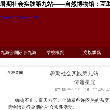
暑期社会实践第九站——自然博物馆：互助
九游会国际-j9九游会真人游戏
九游会国际-j9九游
学校概况
党旗飘飘
教学科研
校务公开
招生招聘
会真人游戏
暑期社会实践第九站——
学校要闻
传递星光
发布日期:2024-07-22 作者：2026届6班 
蝉鸣不止，夏天方至。伴随着些许闷热的温度
博物馆进行暑期的社会实践活动。