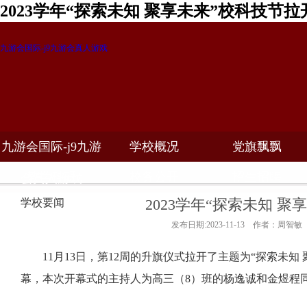
2023学年“探索未知 聚享未来”校科技节
九游会国际-j9九游会真人游戏
九游会国际-j9九游
学校概况
党旗飘飘
教学科研
校务公开
招生招聘
会真人游戏
2023学年“探索未知 
学校要闻
发布日期:2023-11-13 作者：周智敏
11
月
13
日，第
12
周的升旗仪式拉开了主题为“探索未知 
幕，本次开幕式的主持人为高三（
8
）班的杨逸诚和金煜程