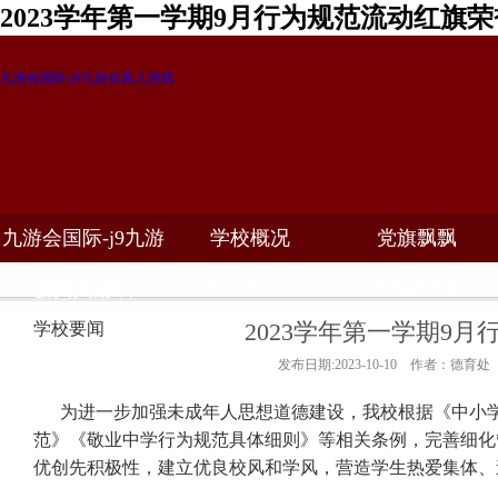
2023学年第一学期9月行为规范流动红旗
九游会国际-j9九游会真人游戏
九游会国际-j9九游
学校概况
党旗飘飘
教学科研
校务公开
招生招聘
会真人游戏
2023学年第一学期9
学校要闻
发布日期:2023-10-10 作者：德育处
为进一步加强未成年人思想道德建设，我校根据《中小
范》《敬业中学行为规范具体细则》等相关条例，完善细化
优创先积极性，建立优良校风和学风，营造学生热爱集体、